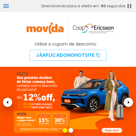
menu
pause
Direcionando para a oferta em:
90
segundos
Utilize o cupom de desconto:
JÁAPLICADONOHOTSITE
content_copy
arrow_left
arrow_right