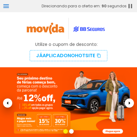
menu
pause
Direcionando para a oferta em:
90
segundos
Utilize o cupom de desconto:
JÁAPLICADONOHOTSITE
content_copy
arrow_left
arrow_right